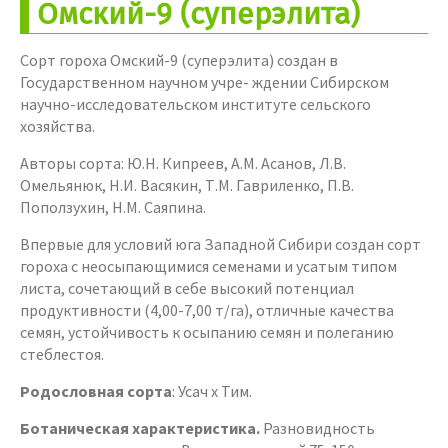
Омский-9 (суперэлита)
Сорт гороха Омский-9 (суперэлита) создан в
Государственном научном учре- ждении Сибирском
научно-исследовательском институте сельского
хозяйства.
Авторы сорта: Ю.Н. Кипреев, А.М. Асанов, Л.В.
Омельянюк, Н.И. Васякин, Т.М. Гавриленко, П.В.
Поползухин, Н.М. Саяпина.
Впервые для условий юга Западной Сибири создан сорт
гороха с неосыпающимися семенами и усатым типом
листа, сочетающий в себе высокий потенциал
продуктивности (4,00-7,00 т/га), отличные качества
семян, устойчивость к осыпанию семян и полеганию
стеблестоя.
Родословная сорта
: Усач х Тим.
Ботаническая характеристика.
Разновидность