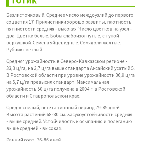
Готик
Безлисточковый. Среднее число междоузлий до первого
соцветия 17. Прилистники хорошо развиты, плотность
пятнистости средняя - высокая. Число цветков на узел -
два. Цветки белые. Бобы слабоизогнутые, с тупой
верхушкой. Семена яйцевидные. Семядоли желтые.
Рубчик светлый.
Средняя урожайность в Северо-Кавказском регионе -
33,3 ц/га, на 3,7 ц/га выше стандарта Аксайский усатый 5.
В Ростовской области при уровне урожайности 36,9 ц/га
на 5,7 ц/га превысил стандарт. Максимальная
урожайность 50 ц/га получена в 2004 г. в Ростовской
области и Ставропольском крае.
Среднеспелый, вегетационный период 79-85 дней.
Высота растений 68-80 см. Засухоустойчивость средняя
- выше средней. Устойчивость к осыпанию и полеганию
выше средней - высокая.
Ранний сорт, 76-86 дней