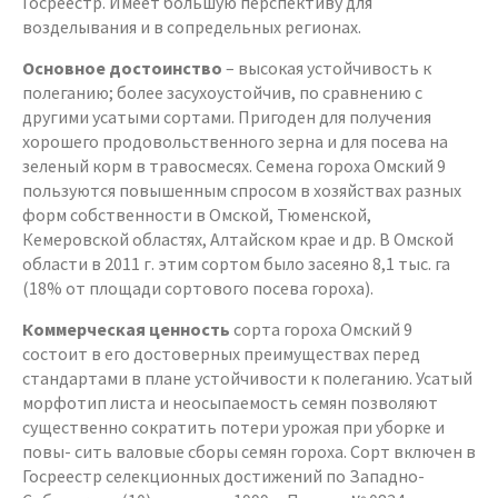
Госреестр. Имеет большую перспективу для
возделывания и в сопредельных регионах.
Основное достоинство
– высокая устойчивость к
полеганию; более засухоустойчив, по сравнению с
другими усатыми сортами. Пригоден для получения
хорошего продовольственного зерна и для посева на
зеленый корм в травосмесях. Семена гороха Омский 9
пользуются повышенным спросом в хозяйствах разных
форм собственности в Омской, Тюменской,
Кемеровской областях, Алтайском крае и др. В Омской
области в 2011 г. этим сортом было засеяно 8,1 тыс. га
(18% от площади сортового посева гороха).
Коммерческая ценность
сорта гороха Омский 9
состоит в его достоверных преимуществах перед
стандартами в плане устойчивости к полеганию. Усатый
морфотип листа и неосыпаемость семян позволяют
существенно сократить потери урожая при уборке и
повы- сить валовые сборы семян гороха. Сорт включен в
Госреестр селекционных достижений по Западно-