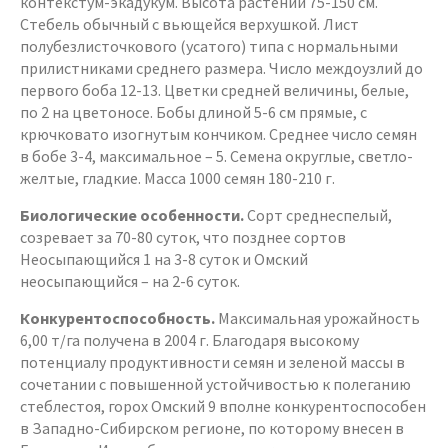
контекстум-экадукум. Высота растений 75-150 см.
Стебель обычный с вьющейся верхушкой. Лист
полубезлисточкового (усатого) типа с нормальными
прилистниками среднего размера. Число междоузлий до
первого боба 12-13. Цветки средней величины, белые,
по 2 на цветоносе. Бобы длиной 5-6 см прямые, с
крючковато изогнутым кончиком. Среднее число семян
в бобе 3-4, максимальное – 5. Семена округлые, светло-
желтые, гладкие. Масса 1000 семян 180-210 г.
Биологические особенности.
Сорт среднеспелый,
созревает за 70-80 суток, что позднее сортов
Неосыпающийся 1 на 3-8 суток и Омский
неосыпающийся – на 2-6 суток.
Конкурентоспособность.
Максимальная урожайность
6,00 т/га получена в 2004 г. Благодаря высокому
потенциалу продуктивности семян и зеленой массы в
сочетании с повышенной устойчивостью к полеганию
стеблестоя, горох Омский 9 вполне конкурентоспособен
в Западно-Сибирском регионе, по которому внесен в