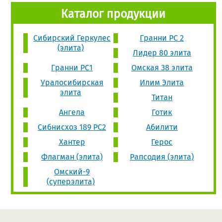
Каталог продукции
Сибирский Геркулес
Гранни РС 2
(элита)
Лидер 80 элита
Гранни РС1
Омская 38 элита
Уралосибирская
Илим Элита
элита
Титан
Ангела
Готик
Сибнисхоз 189 РС2
Абилити
Хантер
Герос
Флагман (элита)
Рапсодия (элита)
Омский-9
(суперэлита)