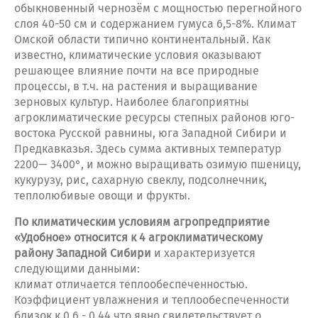
обыкновенный чернозём с мощностью перегнойного
слоя 40-50 см и содержанием гумуса 6,5-8%. Климат
Омской области типично континентальный. Как
известно, климатические условия оказывают
решающее влияние почти на все природные
процессы, в т.ч. на растения и выращивание
зерновых культур. Наиболее благоприятны
агроклиматические ресурсы степных районов юго-
востока Русской равнины, юга Западной Сибири и
Предкавказья. Здесь сумма активных температур
2200— 3400°, и можно выращивать озимую пшеницу,
кукурузу, рис, сахарную свеклу, подсолнечник,
теплолюбивые овощи и фрукты.
По климатическим условиям агропредприятие
«Удобное» относится к 4 агроклиматическому
району Западной Сибири
и характеризуется
следующими данными:
климат отличается теплообеспеченностью.
Коэффициент увлажнения и теплообеспеченности
близок к 0,6 - 0,44,что явно свидетельствует о